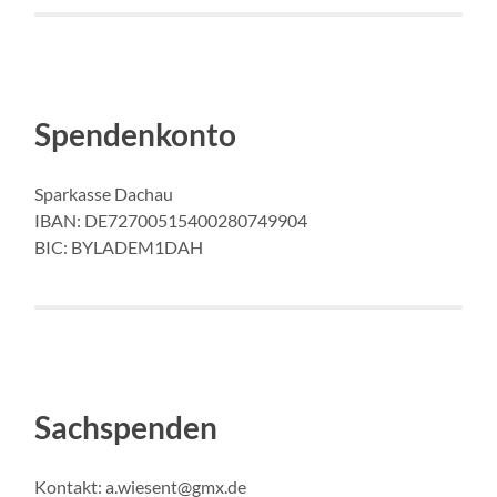
Spendenkonto
Sparkasse Dachau
IBAN: DE72700515400280749904
BIC: BYLADEM1DAH
Sachspenden
Kontakt: a.wiesent@gmx.de