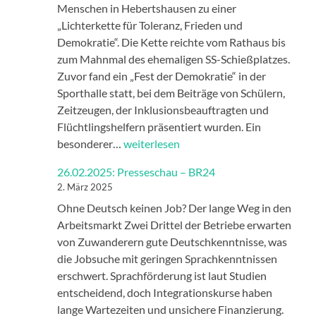
Menschen in Hebertshausen zu einer
„Lichterkette für Toleranz, Frieden und
Demokratie“. Die Kette reichte vom Rathaus bis
zum Mahnmal des ehemaligen SS-Schießplatzes.
Zuvor fand ein „Fest der Demokratie“ in der
Sporthalle statt, bei dem Beiträge von Schülern,
Zeitzeugen, der Inklusionsbeauftragten und
Flüchtlingshelfern präsentiert wurden. Ein
30.03.2025:
besonderer…
weiterlesen
Presseschau
26.02.2025: Presseschau – BR24
–
2. März 2025
SZ
Ohne Deutsch keinen Job? Der lange Weg in den
Arbeitsmarkt Zwei Drittel der Betriebe erwarten
von Zuwanderern gute Deutschkenntnisse, was
die Jobsuche mit geringen Sprachkenntnissen
erschwert. Sprachförderung ist laut Studien
entscheidend, doch Integrationskurse haben
lange Wartezeiten und unsichere Finanzierung.