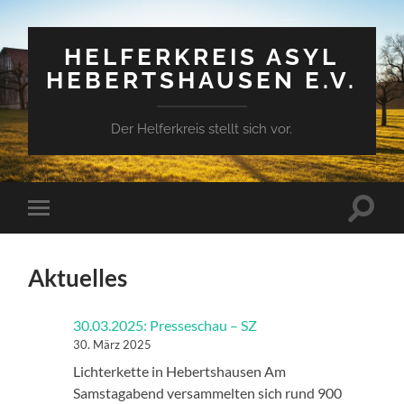
HELFERKREIS ASYL
HEBERTSHAUSEN E.V.
Der Helferkreis stellt sich vor.
Suchfe
Mobile-
ein-/a
Menü
ein-/ausblenden
Aktuelles
30.03.2025: Presseschau – SZ
30. März 2025
Lichterkette in Hebertshausen Am
Samstagabend versammelten sich rund 900